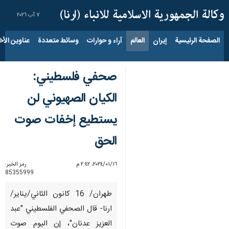
٧ آب ٢٠٢٦
الصفحة الرئيسية
إيران
العالم
آراء و حوارات
وسائط متعددة
عناوين الأخب
صحفي فلسطيني:
الكيان الصهيوني لن
يستطيع إخفات صوت
الحق
١٦‏/٠١‏/٢٠٢٤، ٢:٤٢ م
رمز الخبر:
85355999
طهران/ 16 كانون الثاني/يناير/
ارنا- قال الصحفي الفلسطيني "عبد
العزيز عدنان"، إن اليوم صوت