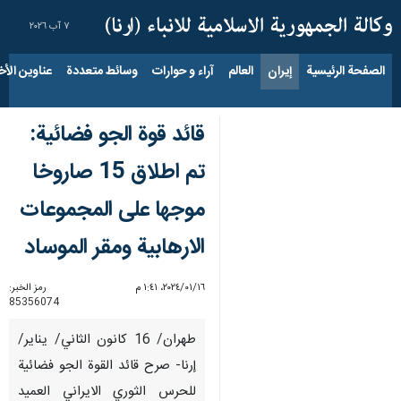
٧ آب ٢٠٢٦
الصفحة الرئيسية
إيران
العالم
آراء و حوارات
وسائط متعددة
عناوين الأخب
قائد قوة الجو فضائية:
تم اطلاق 15 صاروخا
موجها على المجموعات
الارهابية ومقر الموساد
١٦‏/٠١‏/٢٠٢٤، ١:٤١ م
رمز الخبر:
85356074
طهران/ 16 كانون الثاني/ يناير/
إرنا- صرح قائد القوة الجو فضائية
للحرس الثوري الايراني العميد