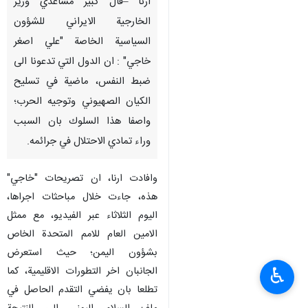
ارنا –قال كبير مساعدي وزير
الخارجية الايراني للشؤون
السياسية الخاصة "علي اصغر
خاجي" : ان الدول التي تدعونا الى
ضبط النفس، ماضية في تسليح
الكيان الصهيوني وتوجيه الحرب؛
واصفا هذا السلوك بان السبب
وراء تمادي الاحتلال في جرائمه.
وافادت ارنا، ان تصريحات "خاجي"
هذه، جاءت خلال مباحثات اجراها،
اليوم الثلاثاء عبر الفيديو، مع ممثل
الامين العام للامم المتحدة الخاص
بشؤون اليمن؛ حيث استعرض
♿︎
الجانبان اخر التطورات الاقليمية، كما
تطلعا بان يفضي التقدم الحاصل في