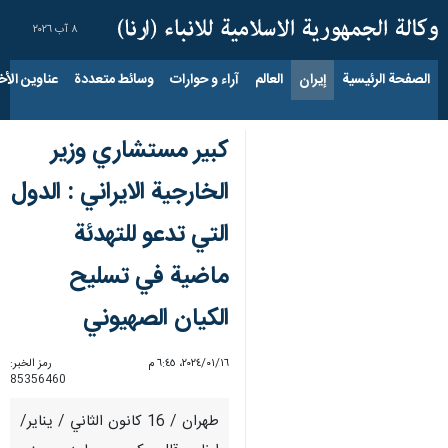
٨ آب ٢٠٢٦
الصفحة الرئيسية
إيران
العالم
آراء و حوارات
وسائط متعددة
عناوين الأخب
كبير مستشاري وزير
الخارجية الايراني : الدول
التي تدعو للتهدئة
ماضية في تسليح
الكيان الصهيوني
١٦‏/٠١‏/٢٠٢٤، ٦:٤٥ م
رمز الخبر:
85356460
طهران / 16 كانون الثاني / يناير/