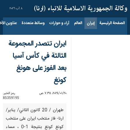
٨ آب ٢٠٢٦
الصفحة الرئيسية
إيران
العالم
آراء و حوارات
وسائط متعددة
عناوين الأخب
ايران تتصدر المجموعة
الثالثة في كأس آسيا
بعد الفوز على هونغ
كونغ
٢٠‏/٠١‏/٢٠٢٤، ٧:٣٥ ص
رمز الخبر:
85359195
طهران / 20 كانون الثاني/ يناير/
ارنا- فاز منتخب ايران على منتخب
كونغ كونغ بنتيجة 1-0 ، مساء