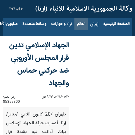
١٠ آب ٢٠٢٦
الصفحة الرئيسية
إيران
العالم
آراء و حوارات
وسائط متعددة
عناوين الأخب
الجهاد الإسلامي تدين
قرار المجلس الأوروبي
ضد حركتي حماس
والجهاد
٢٠‏/٠١‏/٢٠٢٤، ٩:٢٣ ص
رمز الخبر:
85359300