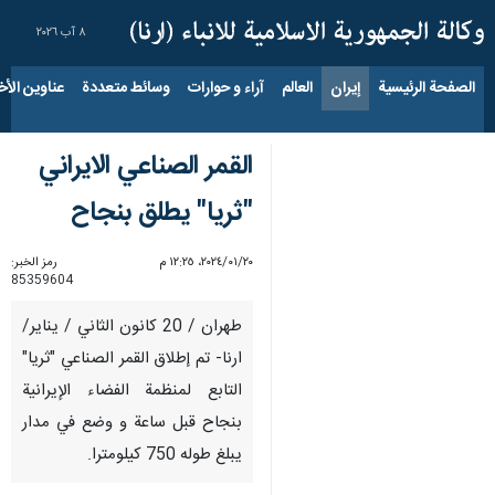
٨ آب ٢٠٢٦
الصفحة الرئيسية
إيران
العالم
آراء و حوارات
وسائط متعددة
عناوين الأخب
القمر الصناعي الايراني
"ثریا" يطلق بنجاح
٢٠‏/٠١‏/٢٠٢٤، ١٢:٢٥ م
رمز الخبر:
85359604
طهران / 20 كانون الثاني / يناير/
ارنا- تم إطلاق القمر الصناعي "ثريا"
التابع لمنظمة الفضاء الإيرانية
بنجاح قبل ساعة و وضع في مدار
يبلغ طوله 750 كيلومترا.