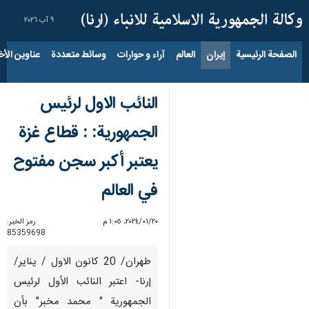
٩ آب ٢٠٢٦
الصفحة الرئيسية
إيران
العالم
آراء و حوارات
وسائط متعددة
عناوين الأخب
النائب الاول لرئيس
الجمهورية: : قطاع غزة
يعتبر أكبر سجن مفتوح
في العالم
٢٠‏/٠١‏/٢٠٢٤، ١:٠٥ م
رمز الخبر:
85359698
طهران/ 20 كانون الاول / يناير/
إرنا- اعتبر النائب الأول لرئيس
الجمهورية " محمد مخبر" بأن