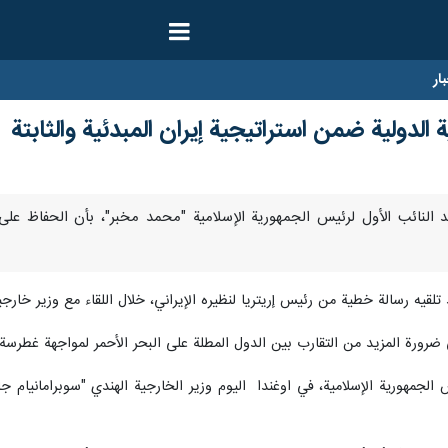
ار
 الدولية ضمن استراتيجية إيران المبدئية والثابتة
ر/ارنا-أکد النائب الأول لرئیس الجمهوریة الإسلامیة "محمد مخبر"، بأن الحفاظ ع
قيه رسالة خطية من رئيس إريتريا لنظيره الإيراني، خلال اللقاء مع وزير خارجي
 ضرورة المزيد من التقارب بين الدول المطلة على البحر الأحمر لمواجهة غطرسة
الجمهوریة الإسلامیة، في اوغندا اليوم وزير الخارجية الهندي "سوبرامانيام ج