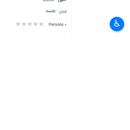
انتهی**2054
إيران
اقتصاد
♿︎
٠ Persons