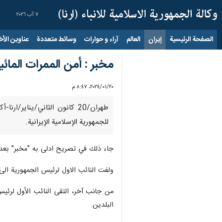
٧ آب ٢٠٢٦
الصفحة الرئيسية
إيران
العالم
آراء و حوارات
وسائط متعددة
عناوين الأخب
مخبر : أمن الممرات المائية
٢٠‏/٠١‏/٢٠٢٤، ٨:٤٧ م
طهران/20 کانون الثاني/ینای
للجمهورية الإسلامية الإيرانية.
جاء ذلك في تصريح ادلى به "مخبر" بعد تل
ولفت النائب الاول لرئيس الجمهورية الى
من جانب آخر، التقى النائب الأول لرئیس 
البلدين.