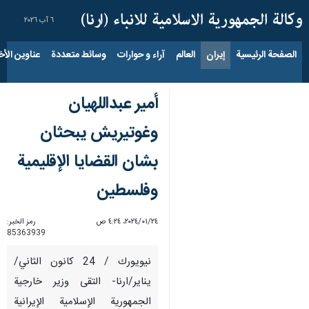
٦ آب ٢٠٢٦
الصفحة الرئيسية
إيران
العالم
آراء و حوارات
وسائط متعددة
عناوين الأخب
أمير عبداللهيان
وغوتيريش يبحثان
بشان القضايا الإقليمية
وفلسطين
٢٤‏/٠١‏/٢٠٢٤، ٤:٢٤ ص
رمز الخبر:
85363939
نيويورك / 24 كانون الثاني/
يناير/ارنا- التقى وزير خارجية
الجمهورية الإسلامية الإيرانية