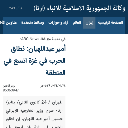
٨ آب ٢٠٢٦
الصفحة الرئيسية
إيران
العالم
آراء و حوارات
وسائط متعددة
عناوين الأخب
في مقابلة مع قناة ABC News؛
أمير عبداللهيان: نطاق
الحرب في غزة اتسع في
المنطقة
٢٤‏/٠١‏/٢٠٢٤، ٥:٢٩ ص
رمز الخبر:
85363947
طهران / 24 كانون الثاني/ يناير/
ارنا- صرح وزير الخارجية الإيراني
حسين أمير عبد اللهيان، إن نطاق
الحرب في غزة قد اتسع في