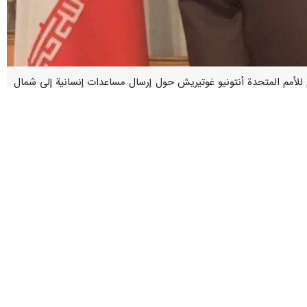
ين العام للأمم المتحدة أنتونيو غوتيريش حول إرسال مساعدات إنسانية إلى شمال
رات البحر الأحمر.
احثنا مع أنتونيو غوتيريش، الأمين العام للأمم المتحدة، خاصة فيما يتعلق
 هذه المشكلة ووقف جرائم الإبادة الجماعية وجرائم الحرب في غزة.
ه من أحداث من عسكرة السلوك الأمريكي والبريطاني في هذه المنطقة.
ين بالمشاركة فيه، لطرح مواقف الجمهورية الإسلامية الإيرانية بشأن سبل
 يرتكبها الكيان الإسرائيلي.
رة فلسطين ما بعد الحرب، والرؤية الواضحة للجمهورية الإسلامية الإيرانية
هم من يجب أن يقرروا مصيرهم.