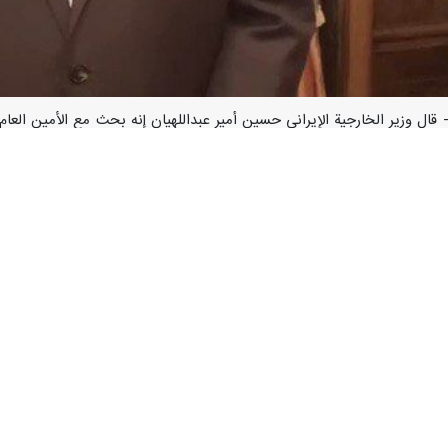
ي/يناير/ارنا- قال وزير الخارجية الإيراني حسين أمير عبداللهيان إنه بحث مع الأم
جماعية وجرائم الحرب في هذه المنطقة، فضلا عن وقف إطلاق النار في غزة، وتطو
ى نيويورك للمشاركة في اجتماع مجلس الأمن الدولي، قال أمير عبداللهيان: تب
رع وقت ممكن لشمال وجنوب غزة، بالإضافة إلى الحلول السياسية الموجودة لحل
ات النظر مع الأمين العام للأمم المتحدة فيما يتعلق بالبحر الأحمر وما نواجه
ا من فرصة اجتماع مجلس الأمن، حيث تمت دعوة عدد من وزراء الخارجية المهتم
اعية كما ذكّرنا على وجه التحديد بمسؤولية أمريكا في دعم الإبادة الجماعية التي
قف الهجمات العسكرية وقتل المدنيين في غزة والضفة الغربية، وكذلك أفكار إدا
سطينية – فلسطينية تحدد مستقبل فلسطين، وان الشعب الفلسطيني وقادته 