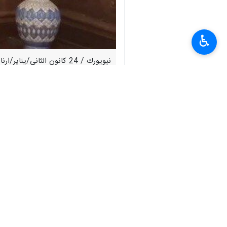
♿︎
نيويورك / 24 كانون الثان
وجنوب قطاع غزة ووقف جرائم الإبادة ال
وفي ختام زيارته التي استغرقت يومين إل
بسبل إرسال المساعدات الإنسانية في أس
وأوضح أمير عبداللهيان: كما تبادلنا وجه
وتابع وزير الخارجية الإيراني: استفدن
الخروج من هذه الأزمة، ووقف الإبادة الجم
وأوضح: أن المناقشات تركزت حول كيفية و
هي أن تكون هناك مفاوضات وحوارات فل