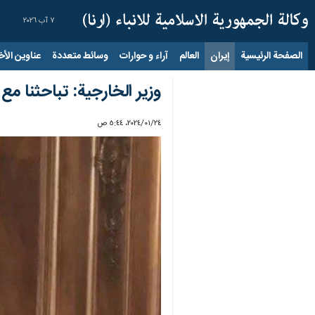
٧ آب ٢٠٢٦
الصفحة الرئيسية
إيران
العالم
آراء و حوارات
وسائط متعددة
عناوين الأخب
وزير الخارجية: تباحثنا م
٢٤‏/٠١‏/٢٠٢٤، ٥:٤٤ ص