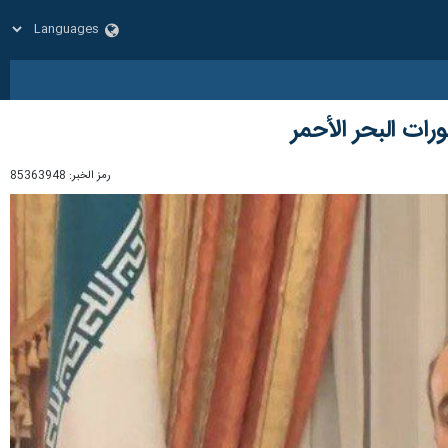
رات البحر الأحمر
رمز الخبر:
85363948