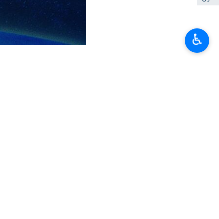
طهران / 24 كانون الثاني/ 
♿︎
الحرب في غزة بدلا من قصف القواعد والق
وقال مستشار الأمن القومي العراقي "قاس
صارخ للسيادة العراقية ولا يساعد على الت
وأضاف أنه “على الجانب الأميركي الضغط
لمحافظة بابل.
وأفادت شبكة الميادين بسماع دوي ما لا يقل عن 5 انفجارات ضخمة عقب الهجوم الجوي. وسمع
كما ادعى مراسل صهيوني لـ”رويترز” أن 
انتهی**1426
العالم
محور المقاومة