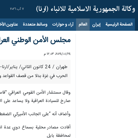
٧ آب ٢٠٢٦
الصفحة الرئيسية
إيران
العالم
آراء و حوارات
وسائط متعددة
عناوين الأخب
مجلس الأمن الوطني العراق
٢٤‏/٠١‏/٢٠٢٤، ١٢:٠٣ م