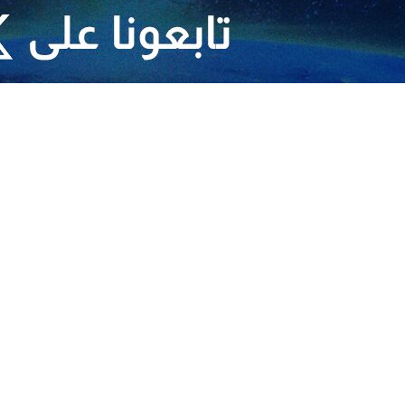
يناير/ارنا- اعتبر مستشار الأمن القومي العراقي استهداف الولايات المتحدة لقواعد
واعد الوطنية العراقية.
م الأعرجي" عبر منصة “اكس”، الیوم الاربعاء: إن “استهداف مقرات الحشد الشعب
هدئة”.
 لإيقاف استمرار العدوان على غزة، بدلا من استهداف وقصف مقرات مؤسسة وطن
 صوت جرحى جرف النصر.
مواقع بعض مجموعات المقاومة العراقية استهدفت بهذه الهجمات.