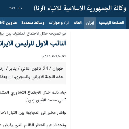
٧ آب ٢٠٢٦
الصفحة الرئيسية
إيران
العالم
آراء و حوارات
وسائط متعددة
عناوين الأخب
في تصريحه خلال الاجتماع المشترك بين ايران
النائب الاول للرئيس الاير
٢٤‏/٠١‏/٢٠٢٤، ٦:٤٥ م
طهران / 24 كانون الثاني / ي
هذه اللجنة الايراني والنيجري، ان يعدّ
جاء ذلك خلال الاجتماع التشاوري المشترك 
"علي محمد الأمين زين".
واشار مخبر الى المجابهة بين التيار الا