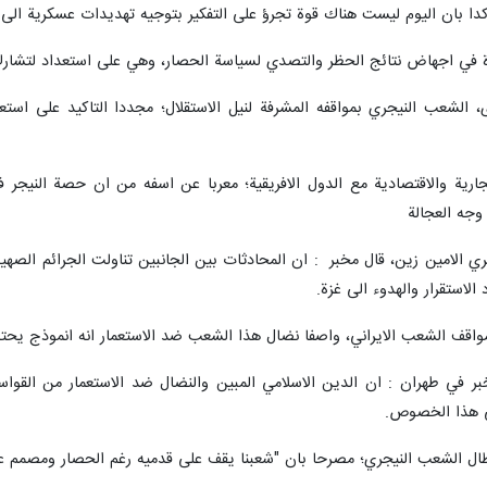
ؤكدا بان اليوم ليست هناك قوة تجرؤ على التفكير بتوجيه تهديدات عسكرية ا
رة في اجهاض نتائج الحظر والتصدي لسياسة الحصار، وهي على استعداد لتشارك ت
، الشعب النيجري بمواقفه المشرفة لنيل الاستقلال؛ مجددا التاكيد على استعدا
جارية والاقتصادية مع الدول الافريقية؛ معربا عن اسفه من ان حصة النيجر ف
 وجه العجالة
ري الامين زين، قال مخبر : ان المحادثات بين الجانبين تناولت الجرائم الصهي
الاستقرار والهدوء الى غزة.
بمواقف الشعب الايراني، واصفا نضال هذا الشعب ضد الاستعمار انه انموذج يحت
بر في طهران : ان الدين الاسلامي المبين والنضال ضد الاستعمار من القوا
ي هذا الخصوص.
طال الشعب النيجري؛ مصرحا بان "شعبنا يقف على قدميه رغم الحصار ومصمم على 