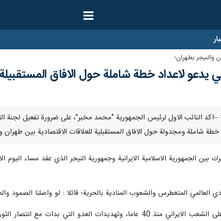
ار
 والنيجر بطهران؛
اني يدعو لاعداد خطة شاملة حول الافاق المستقبيلة ل
ناير / ارنا –اكد النائب الاول لرئيس الجمهورية "محمد مخبر"، على ضرورة تفعيل لجن
ا خطة شاملة ومجدولة حول الافاق المستقبلية للعلاقات الاقتصادية بين طهران و
بين الجمهورية الاسلامية الايرانية وجمهورية النيجر الذي عقد مساء اليوم الاربع
حادي العالمي المتغطرس والشعوب المنادية بالحرية؛ قائلا : لو واصلنا الصمود و
وتحدث عن الحظر الظالم الذي يفرض على الشعب الايراني منذ 40 عاما، وتهديد