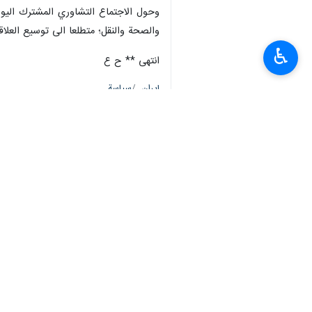
وحول الاجتماع التشاوري المشترك اليوم،
والصحة والنقل؛ متطلعا الى توسيع العلا
♿︎
انتهى ** ح ع
إيران
سياسة
٠ Persons
سمات
علي محمد الامين
محمد مخبر
النيجر