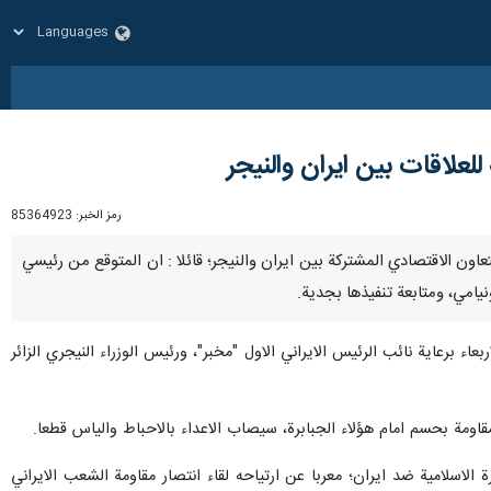
لعلاقات بين ايران والنيجر
رمز الخبر:
85364923
ة التعاون الاقتصادي المشتركة بين ايران والنيجر؛ قائلا : ان المتوقع من رئيسي
نيامي، ومتابعة تنفيذها بجدية.
اء برعاية نائب الرئيس الايراني الاول "مخبر"، ورئيس الوزراء النيجري الزائر
المقاومة بحسم امام هؤلاء الجبابرة، سيصاب الاعداء بالاحباط والياس قطعا.
ات العدو التي بدات مع انتصار الثورة الاسلامية ضد ايران؛ معربا عن ارتياحه لقاء انتصار مقاومة الشعب الايراني