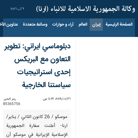
٩ آب ٢٠٢٦
الصفحة الرئيسية
إيران
العالم
آراء و حوارات
وسائط متعددة
عناوين الأخب
دبلوماسي ايراني: تطوير
التعاون مع البريكس
إحدى استراتيجيات
سياستنا الخارجية
٢٦‏/٠١‏/٢٠٢٤، ٤:٢٢ ص
رمز الخبر:
85365756