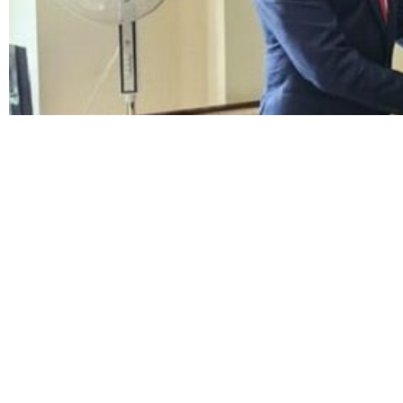
"رسول موسوي" عن استئناف عمل سفيري إيران وباكستان، وأكد على مسؤولية وسائل
د مدثر تیبو"، وكتب: وصل السيد محمد مدثر تیبو، إلى طهران؛ وسيصل سفير