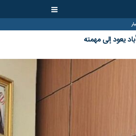
ار
باد يعود إلى مهمته