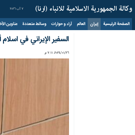
٧ آب ٢٠٢٦
الصفحة الرئيسية
إيران
العالم
آراء و حوارات
وسائط متعددة
عناوين الأخب
السفير الإيراني في اسلام أ
٢٦‏/٠١‏/٢٠٢٤، ٧:١١ م