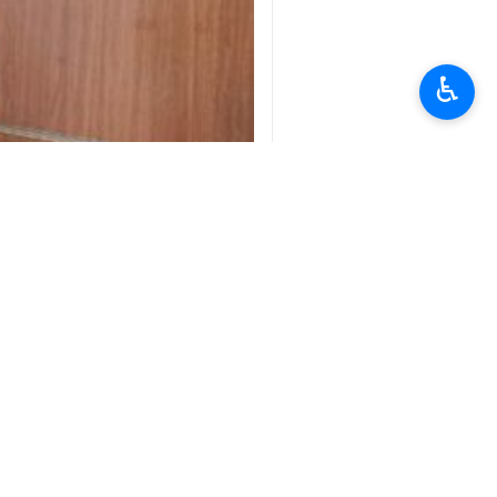
♿︎
طهران / 26 كانون الثاني/ 
الإعلام في تعزيز الصداقة بين البلدين.
ونشر "رسول موسوي" على صفحته الشخصية 