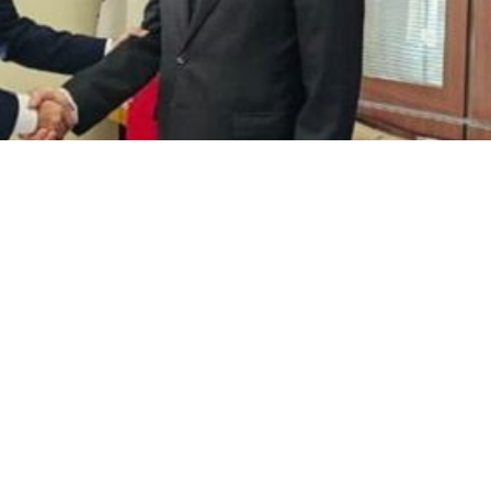
يناير/ارنا- اعلن المدير العام لشؤون اسيا الجنوبية بوزارة الخارجية الايرانية 
صورة من لقائه مع سفير باكستان لدى الجمهورية الإسلامية الإيرانية "محم