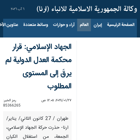
٦ آب ٢٠٢٦
الصفحة الرئيسية
إيران
العالم
آراء و حوارات
وسائط متعددة
عناوين الأخب
الجهاد الإسلامي: قرار
محكمة العدل الدولية لم
يرقَ إلى المستوى
المطلوب
٢٧‏/٠١‏/٢٠٢٤، ١٢:٠٥ ص
رمز الخبر:
85366265
طهران / 27 كانون الثاني/ يناير/
ارنا- حذرت حركة الجهاد الإسلامي،
الجمعة، من استغلال الكيان