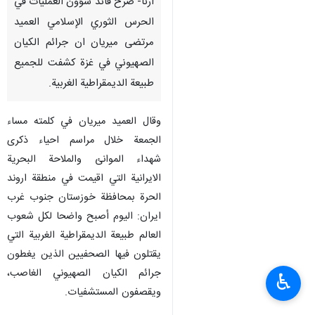
ارنا- صرح قائد شؤون العمليات في
الحرس الثوري الإسلامي العميد
مرتضى ميريان ان جرائم الكيان
الصهيوني في غزة كشفت للجميع
طبيعة الديمقراطية الغربية.
وقال العميد ميريان في كلمته مساء
الجمعة خلال مراسم احياء ذكرى
شهداء الموانئ والملاحة البحرية
الايرانية التي اقيمت في منطقة اروند
الحرة بمحافظة خوزستان جنوب غرب
ايران: اليوم أصبح واضحا لكل شعوب
العالم طبيعة الديمقراطية الغربية التي
يقتلون فيها الصحفيين الذين يغطون
جرائم الكيان الصهيوني الغاصب،
♿︎
ويقصفون المستشفيات.