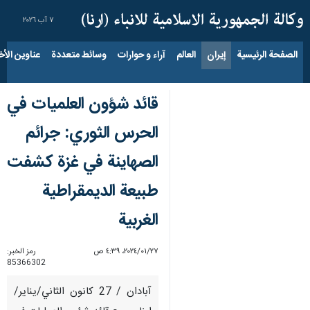
٧ آب ٢٠٢٦
الصفحة الرئيسية
إيران
العالم
آراء و حوارات
وسائط متعددة
عناوين الأخب
قائد شؤون العلميات في
الحرس الثوري: جرائم
الصهاينة في غزة كشفت
طبيعة الديمقراطية
الغربية
٢٧‏/٠١‏/٢٠٢٤، ٤:٣٩ ص
رمز الخبر:
85366302
آبادان / 27 كانون الثاني/يناير/