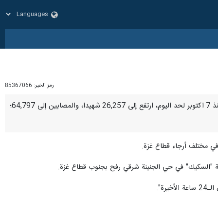
رمز الخبر:
85367066
طهران/7 کانون الثاني/ینایر/ارنا-أعلنت وزارة الصحة في قطاع غزة، أن عدد شهداء الحرب الصهيونية على القطاع منذ 7 اكتوبر لحد اليوم، ارتفع إلى 26,257 شهيدا، والمصابين إلى 64,797؛
لة "السكيك" في حي الجنينة شرقي رفح بجنوب قطاع غزة.