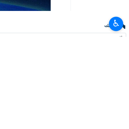
♿︎
تعليقك
أحدث الأخبار
إيران تؤكد ضرورة الاستفادة القصوى من العلاقات الاستراتيجية مع روسيا لتنمية ا
٢٠٢٦-٠٨-٠٨ ١١:٥٤