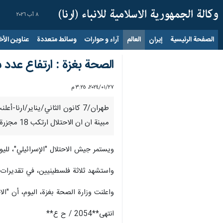
٨ آب ٢٠٢٦
الصفحة الرئيسية
إيران
العالم
آراء و حوارات
وسائط متعددة
عناوين الأخب
الصحة بغزة : ارتفاع عدد شهداء ا
٢٧‏/٠١‏/٢٠٢٤، ٣:٢٥ م
مبينة ان ان الاحتلال ارتكب 18 مجزرة راح ضحيتها 174 شهيدا و310 مصابين خلال الـ24 ساعة الماضية.
ويستمر جيش الاحتلال "الإسرائيلي"، لليوم الـ113 في ارتكاب المجازر مستهدفًا المزيد من التجمعات السكانية والأهالي في مختلف أ
واستشهد ثلاثة فلسطينيين، في تقديرات 
واعلنت وزارة الصحة بغزة، اليوم، أن "الاحتلال ارتكب 19 مجزرة بقطاع غزة راح ضحيتها 183 شهيدًا و377 
انتهی**2054 / ح ع**