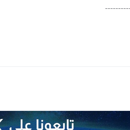
_________