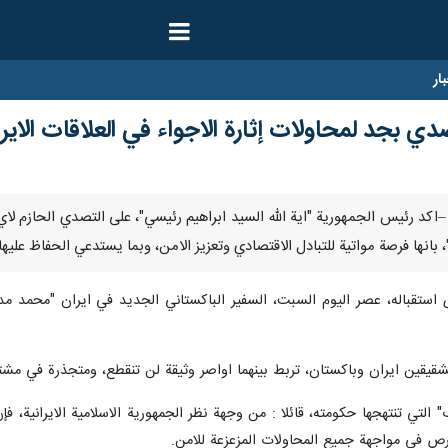
ار
دي بجد لمحاولات إثارة الاجواء في العلاقات الايران
اير / ارنا –اكد رئيس الجمهورية "اية الله السيد ابراهيم رئيسي"، على التصدي الحاز
"، بانها فرصة مواتية للتبادل الاقتصادي وتعزيز الامن، وبما يستدعي الحفاظ عليه
استقباله، عصر اليوم السبت، السفير الباكستاني الجديد في ايران "محمد مدثر 
يقين ايران وباكستان، تربط بينهما اواصر وثيقة لن تنقطع، ومتجذرة في مشتركا
التي تنتهجها حكومته، قائلا : من وجهة نظر الجمهورية الاسلامية الايرانية، فإ
فرص في مواجهة جميع المحاولات المزعزعة للامن.