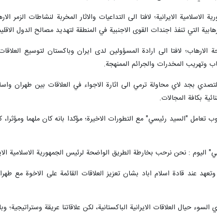
 الاسلامية الايرانية؛ لافتا الى التداعيات والاثار المخربة لنشاطات الزمر الا
ابية التي تنفذ اجندات القوى الاجنبية في المنطقة لتهديد مصالح الدول الاقليم
 الارهاب؛ لافتا الى ارادة المسؤولين لدى ايران وباكستان لتوسيع العلاقات 
ب وتهريب المخدرات والجرائم الممنهجة.
صدي بجد لاي محاولة ترمي الى اثارة الاجواء في العلاقات بين طهران واسلا
ئية بكافة المجالات.
لوب تعامل "السيد رئيسي" مع التطورات الاخيرة؛ مؤكدا بانه كان ملهما ومؤثرا،
يسي" اليوم : نحن نرحب بخارطة الطريق الواضحة لرئيس الجمهورية الاسلامية الايرا
 وتعهد عند قادة اسلام اباد بشان تعزيز العلاقات القائمة على الاخوة مع ط
السوء حيال العلاقات الايرانية الباكستانية، لكن علاقاتنا عريقة وستراتيجية؛