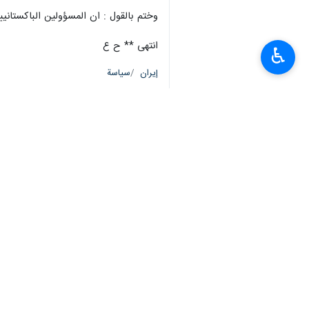
وختم بالقول : ان المسؤولين الباكستاني
انتهى ** ح ع
♿︎
إيران
سياسة
٠ Persons
سمات
الرئيس الايراني
السفير الباكستاني الجديد
ايران وباكستان