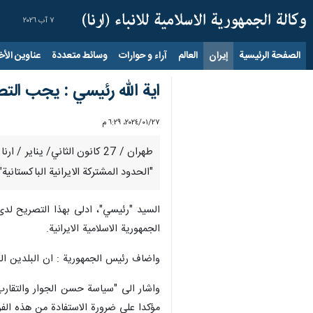
٧ آب ٢٠٢٦
الصفحة الرئيسية
إيران
العالم
آراء و حوارات
وسائط متعددة
عناوين الأخب
اية الله رئيسي : يجب التص
٢٧‏/٠١‏/٢٠٢٤، ٦:٢٩ م
طهران / 27 كانون الثاني/ ين
"الحدود المشتركة الايرانية الباكستانية
السيد "رئيسي"، ادلى بهذا التصريح لدى 
الجمهورية الاسلامية الايرانية.
واضاف رئيس الجمهورية : ان البلدين الشق
واشار الى "سياسة حسن الجوار والتقارب" 
مؤكدا على ضرورة الاستفادة من هذه ال