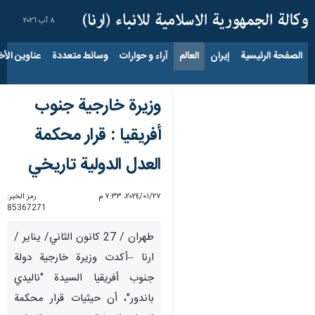
٨ آب ٢٠٢٦
الصفحة الرئيسية
إيران
العالم
آراء و حوارات
وسائط متعددة
عناوين الأخب
وزيرة خارجية جنوب
أفريقيا : قرار محكمة
العدل الدولية تاريخي
٢٧‏/٠١‏/٢٠٢٤، ٧:٣٣ م
رمز الخبر:
85367271
طهران / 27 كانون الثاني/ يناير /
ارنا –أكدت وزيرة خارجية دولة
جنوب أفريقيا السيدة "ناليدي
باندور"، أن حيثيات قرار محكمة