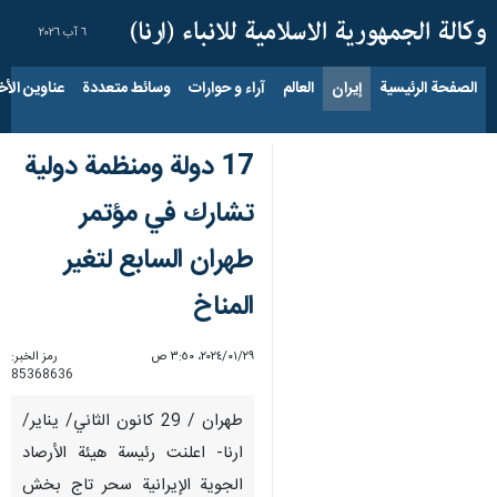
٦ آب ٢٠٢٦
الصفحة الرئيسية
إيران
العالم
آراء و حوارات
وسائط متعددة
عناوين الأخب
17 دولة ومنظمة دولية
تشارك في مؤتمر
طهران السابع لتغير
المناخ
٢٩‏/٠١‏/٢٠٢٤، ٣:٥٠ ص
رمز الخبر:
85368636
طهران / 29 كانون الثاني/ يناير/
ارنا- اعلنت رئيسة هيئة الأرصاد
الجوية الإيرانية سحر تاج بخش