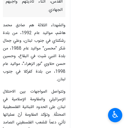
القدس، أثناء تأديتهم واجبهم
الجهادي.
والشهداء الثلاثة هم صادق محمد
هاشم، مواليد عام 1992، من بلدة
رشكنناي في جنوب لبنان، وعلي جمال
شكر "محسن" مواليد عام 1988، من
بلدة النبي شيت في البقاع، وحسين
حسن حلاوي "نور الزهراء"، مواليد عام
1998، من بلدة كفركلا في جنوب
لبنان.
وتتواصل المواجهات بين الاحتلال
الإسرائيلي والمقاومة الإسلامية في
لبنان على الحدود اللبنانية الفلسطينية
♿︎
المحتلّة. وتؤكد المقاومة أنّ عملياتها
تأتي دعماً للشعب الفلسطيني الصامد