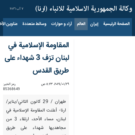
٧ آب ٢٠٢٦
الصفحة الرئيسية
إيران
العالم
آراء و حوارات
وسائط متعددة
عناوين الأخب
المقاومة الإسلامية في
لبنان تزف 3 شهداء على
طريق القدس
٢٩‏/٠١‏/٢٠٢٤، ٥:٢٣ ص
رمز الخبر:
85368649
طهران / 29 كانون الثاني/يناير/
ارنا- أعلنت المقاومة الإسلامية في
لبنان، مساء الأحد، ارتقاء 3 من
مجاهديها شهداء على طريق