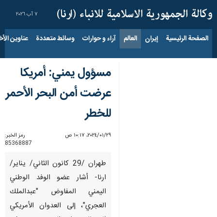
٧ آب ٢٠٢٦
الصفحة الرئيسية
إيران
العالم
آراء و حوارات
وسائط متعددة
عناوين الأخب
مسؤول يمني: أمريكا
عرضت أمن البحر الأحمر
للخطر
٢٩‏/٠١‏/٢٠٢٤، ١٠:١٧ ص
رمز الخبر:
85368887
طهران /29 كانون الثاني/ يناير/
ارنا- أشار عضو الوفد الوطني
اليمني المفاوض "عبدالملك
العجري"، إلى العدوان الأمريكي