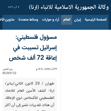
٧ آب ٢٠٢٦
الصفحة الرئيسية
إيران
العالم
آراء و حوارات
وسائط متعددة
عناوين الأخب
مسؤول فلسطيني:
إسرائيل تسببت في
إعاقة 72 ألف شخص
٢٩‏/٠١‏/٢٠٢٤، ١٢:٢٠ م
رمز الخبر:
85369132
طهران / 29 كانون الثاني/يناير/
ارنا- كشف الأمين العام للاتحاد
الفلسطيني للأشخاص ذوي الإعاقة،
أن هناك تقديرات تشير إلى أن أكثر