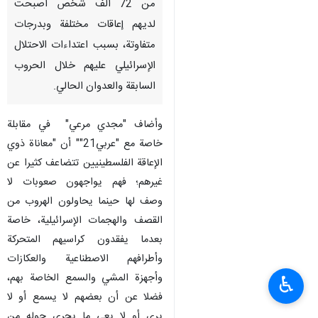
من 72 ألف شخص أصبحت
لديهم إعاقات مختلفة وبدرجات
متفاوتة، بسبب اعتداءات الاحتلال
الإسرائيلي عليهم خلال الحروب
السابقة والعدوان الحالي.
وأضاف "مجدي مرعي" في مقابلة
خاصة مع "عربي21"" أن "معاناة ذوي
الإعاقة الفلسطينيين تتضاعف كثيرا عن
غيرهم؛ فهم يواجهون صعوبات لا
وصف لها حينما يحاولون الهروب من
القصف والهجمات الإسرائيلية، خاصة
بعدما يفقدون كراسيهم المتحركة
وأطرافهم الاصطناعية والعكازات
وأجهزة المشي والسمع الخاصة بهم،
♿︎
فضلا عن أن بعضهم لا يسمع أو لا
يرى أو لا يعي ما يجري حوله من