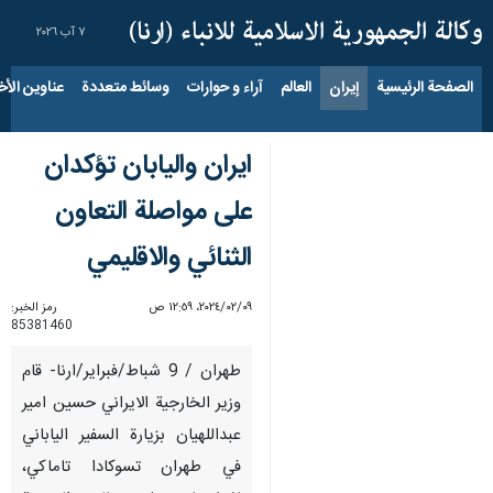
٧ آب ٢٠٢٦
الصفحة الرئيسية
إيران
العالم
آراء و حوارات
وسائط متعددة
عناوين الأخب
ايران واليابان تؤكدان
على مواصلة التعاون
الثنائي والاقليمي
٠٩‏/٠٢‏/٢٠٢٤، ١٢:٥٩ ص
رمز الخبر:
85381460