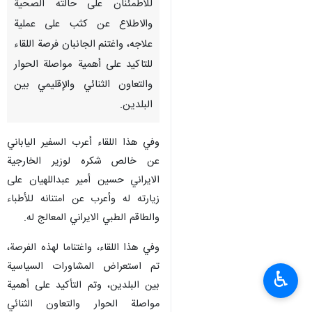
طهران / 9 شباط/فبراير/ارنا- قام
وزير الخارجية الايراني حسين امير
عبداللهيان بزيارة السفير الياباني
في طهران تسوكادا تاماكي،
للاطمئنان على حالته الصحية
والاطلاع عن كثب على عملية
علاجه، واغتنم الجانبان فرصة اللقاء
للتاكيد على أهمية مواصلة الحوار
والتعاون الثنائي والإقليمي بين
البلدين.
وفي هذا اللقاء أعرب السفير الياباني
عن خالص شكره لوزير الخارجية
الايراني حسين أمير عبداللهيان على
♿︎
زيارته له وأعرب عن امتنانه للأطباء
والطاقم الطبي الايراني المعالج له.