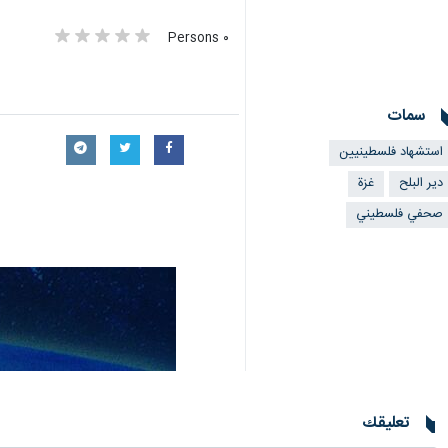
٠ Persons
سمات
استشهاد فلسطينيين
دير البلح
غزة
صحفي فلسطيني
تعليقك