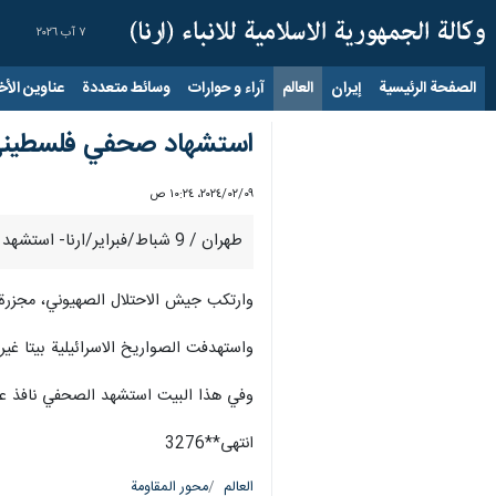
٧ آب ٢٠٢٦
الصفحة الرئيسية
إيران
العالم
آراء و حوارات
وسائط متعددة
عناوين الأخب
استشهاد صحفي فلسطيني 
٠٩‏/٠٢‏/٢٠٢٤، ١٠:٢٤ ص
طهران / 9 شباط/فبراير/ارنا- استشهد الصحفي الفلسطيني "نافذ عبد الجواد"، في الهجوم الاسرائيلي على مدينة دير البلح وسط قطاع غزة.
وارتكب جيش الاحتلال الصهيوني، مجزرة ج
واستهدفت الصواريخ الاسرائيلية بيتا غي
وفي هذا البيت استشهد الصحفي نافذ عبد
انتهى**3276
العالم
محور المقاومة