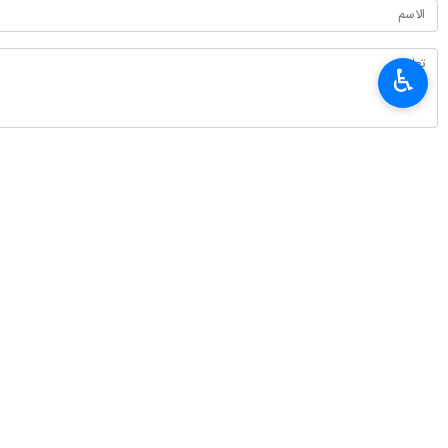
♿︎
أحدث الأخبار
غريب آبادي: الدبلوماسية لاتتوقف في الحرب لكنها تعتمد خطابا يتناسب مع ظر
٢٠٢٦-٠٨-٠٧ ١٦:٠٦
الرئيس بزشكيان يعقد مؤتمرا صحفيا غدا السبت بالتزامن مع يوم الصحفي
٢٠٢٦-٠٨-٠٧ ١٥:٣٤
ندوة و مجلس تأبيني في الضفة الغربية تكريما للإمام الشهيد