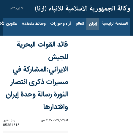
٧ آب ٢٠٢٦
الصفحة الرئيسية
إيران
العالم
آراء و حوارات
وسائط متعددة
عناوين الأخب
قائد القوات البحرية
للجيش
الايراني:المشاركة في
مسيرات ذكرى انتصار
الثورة رسالة وحدة إيران
واقتدارها
٠٩‏/٠٢‏/٢٠٢٤، ١١:٢٠ ص
رمز الخبر:
85381615