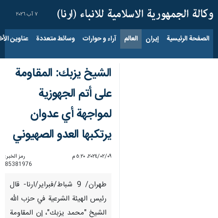
٧ آب ٢٠٢٦
الصفحة الرئيسية
إيران
العالم
آراء و حوارات
وسائط متعددة
عناوين الأخب
الشيخ يزبك: المقاومة
على أتم الجهوزية
لمواجهة أي عدوان
يرتكبها العدو الصهيوني
٠٩‏/٠٢‏/٢٠٢٤، ٥:٢٠ م
رمز الخبر:
85381976
طهران/ 9 شباط/فبراير/ارنا- قال
رئيس الهيئة الشرعية في حزب الله
الشيخ "محمد يزبك"، إن المقاومة