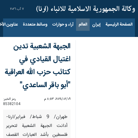
٧ آب ٢٠٢٦
الصفحة الرئيسية
إيران
العالم
آراء و حوارات
وسائط متعددة
عناوين الأخب
الجبهة الشعبية تدين
اغتيال القيادي في
كتائب حزب الله العراقية
"أبو باقر الساعدي"
٠٩‏/٠٢‏/٢٠٢٤، ٨:٥٣ م
رمز الخبر:
85382104
طهران/ 9 شباط/ فبراير/ارنا-
أدانت الجبهة الشعبية لتحرير
فلسطين بأشد العبارات القصف