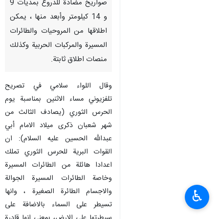
صواريخ مضادة للدروع بمديات 9
و 14 كيلومتر وأبعد منها ، يمكن
اطلاقها من المروحيات والطائرات
المسيرة والمركبات الحربية وكذلك
منصات اطلاق ثابتة.
وقال اللواء سلامي في تصريح
تلفزيوني مساء الاثنين بمناسبة يوم
الحرس الثوري (يصادف الثالث من
شهر شعبان ذكرى ميلاد الامام أبي
عبدالله الحسين عليه السلام): ان
القوات البرية للحرس الثوري تملك
اعدادا هائلة من الطائرات المسيرة
وخاصة الطائرات المسيرة الجوالة
والاجسام الطائرة الصغيرة ، وانها
♿︎
تسيطر على السماء بالاضافة على
سيطرتها على الارض، بمعنى انها قادرة