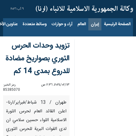
٩ آب ٢٠٢٦
الصفحة الرئيسية
إيران
العالم
آراء و حوارات
وسائط متعددة
عناوين الأخب
تزويد وحدات الحرس
الثوري بصواريخ مضادة
للدروع بمدى 14 كم
١٣‏/٠٢‏/٢٠٢٤، ٢:٣٦ ص
رمز الخبر:
85385070
طهران / 13 شباط/فبراير/ارنا-
اعلن القائد العام لحرس الثورة
الاسلامية اللواء حسين سلامي ان
لدى القوات البرية للحرس الثوري