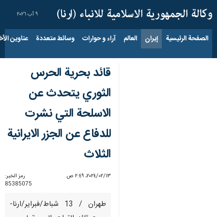
٩ آب ٢٠٢٦
الصفحة الرئيسية
إيران
العالم
آراء و حوارات
وسائط متعددة
عناوين الأخب
قائد بحرية الحرس
الثوري يتحدث عن
الاسلحة التي نشرت
للدفاع عن الجزر الايرانية
الثلاث
١٣‏/٠٢‏/٢٠٢٤، ٢:٤٩ ص
رمز الخبر:
85385075
طهران / 13 شباط/فبراير/ارنا-