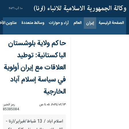
١٠ آب ٢٠٢٦
الصفحة الرئيسية
إيران
العالم
آراء و حوارات
وسائط متعددة
عناوين الأخب
حاكم ولاية بلوشستان
الباكستانية: توطيد
العلاقات مع إيران أولوية
في سياسة إسلام آباد
الخارجية
١٣‏/٠٢‏/٢٠٢٤، ٤:٠٥ ص
رمز الخبر:
85385084
اسلام اباد / 13 شباط/فبراير/ارنا -