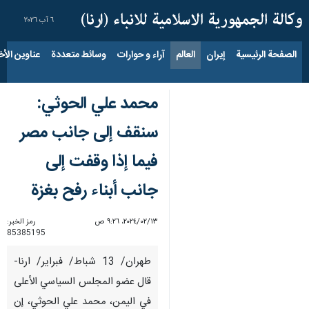
٦ آب ٢٠٢٦
الصفحة الرئيسية
إيران
العالم
آراء و حوارات
وسائط متعددة
عناوين الأخب
محمد علي الحوثي:
سنقف إلى جانب مصر
فيما إذا وقفت إلى
جانب أبناء رفح بغزة
١٣‏/٠٢‏/٢٠٢٤، ٩:٢٦ ص
رمز الخبر:
85385195
طهران/ 13 شباط/ فبراير/ ارنا-
قال عضو المجلس السياسي الأعلى
في اليمن، محمد علي الحوثي، إن