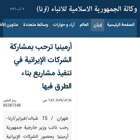
٧ آب ٢٠٢٦
الصفحة الرئيسية
إيران
العالم
آراء و حوارات
وسائط متعددة
عناوين الأخب
أرمينيا ترحب بمشاركة
الشركات الإيرانية في
تنفيذ مشاريع بناء
الطرق فيها
١٥‏/٠٢‏/٢٠٢٤، ٦:٤٧ ص
رمز الخبر:
85387348
طهران / 15 شباك/فبراير/ارنا-
رحب نائب وزير خارجية جمهورية
أرمينيا بحضور الشركات الإيرانية