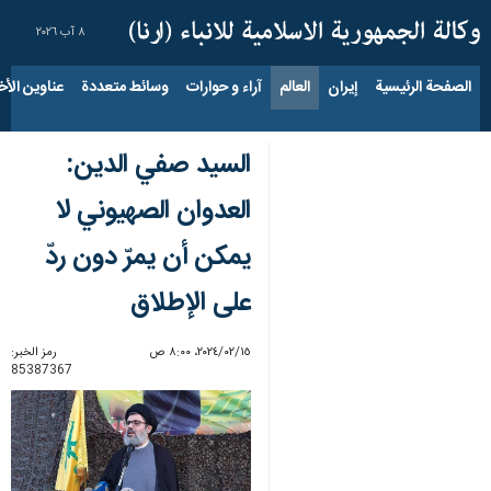
٨ آب ٢٠٢٦
الصفحة الرئيسية
إيران
العالم
آراء و حوارات
وسائط متعددة
عناوين الأخب
السيد صفي الدين:
العدوان الصهيوني لا
يمكن أن يمرّ دون ردّ
على الإطلاق
١٥‏/٠٢‏/٢٠٢٤، ٨:٠٠ ص
رمز الخبر:
85387367