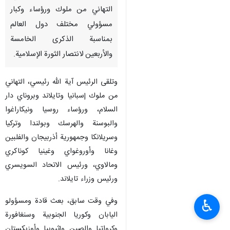
التهاني من ملوك ورؤساء وكبار
مسؤولي مختلف دول العالم
بمناسبة الذكرى الخامسة
والأربعين لانتصار الثورة الإسلامية.
وتلقى الرئيس آية الله رئيسي، التهاني
من ملوك إسبانيا وتايلاند وبروناي دار
السلام، ورؤساء روسيا ونيكاراغوا
والبوسنة والهرسك وبولندا وتركيا
وسريلانكا وجمهورية أذربيجان والفلبين
وغانا وأوروغواي وغينيا كوناكري
ومالاوي، ورئيس الاتحاد السويسري
ورئيس وزراء تايلاند.
وفي وقت سابق، بعث قادة ومسؤولو
♿︎
اليابان وكوريا الجنوبية وسنغافورة
وكرواتيا والصين وإثيوبيا وأوزبكستان