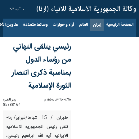
١٠ آب ٢٠٢٦
الصفحة الرئيسية
إيران
العالم
آراء و حوارات
وسائط متعددة
عناوين الأخب
رئيسي يتلقى التهاني
من رؤساء الدول
بمناسبة ذكرى انتصار
الثورة الإسلامية
١٥‏/٠٢‏/٢٠٢٤، ١١:٥٨ م
رمز الخبر:
85388164
طهران / 15 شباط/فبراير/ارنا-
تلقى رئيس الجمهورية الاسلامية
الايرانية آية الله ابراهيم رئيسي،