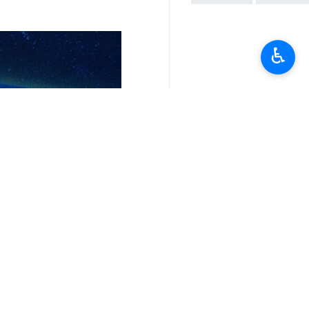
♿︎
تعليقك