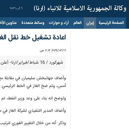
٦ آب ٢٠٢٦
الصفحة الرئيسية
إيران
العالم
آراء و حوارات
وسائط متعددة
عناوين الأخب
اعادة تشغيل خط نقل الغا
١٦‏/٠٢‏/٢٠٢٤، ٧:١٢ ص
شهركورد / 16 شباط/فبراير/ارنا- أعلن المدير التنفيذي لشركة الغاز في محافظة جهارمحال وبختياري غرب ايران عن اعادة تشغيل خط نقل الغاز في المنطقة التابعة لمدينة بروجن.
وأضاف جهانبخش سليميان في مقابلة مع وكا
أمس، وتم ضخ الغاز في الخط الرئيسي.
واوضح انه بناء على وعد وزير النفط، تم 
وأضاف المدير التنفيذي لشركة الغاز في 
وذكر: أنه من خلال التغيير الفوري لتر