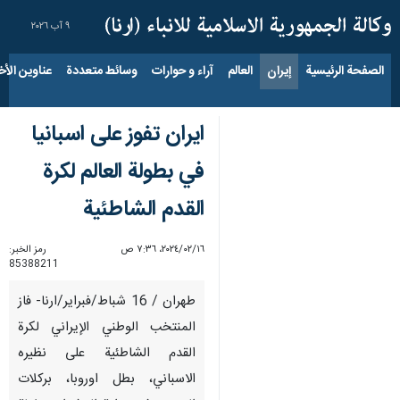
٩ آب ٢٠٢٦
الصفحة الرئيسية
إيران
العالم
آراء و حوارات
وسائط متعددة
عناوين الأخب
ايران تفوز على اسبانيا
في بطولة العالم لكرة
القدم الشاطئية
١٦‏/٠٢‏/٢٠٢٤، ٧:٣٦ ص
رمز الخبر:
85388211
طهران / 16 شباط/فبراير/ارنا- فاز
المنتخب الوطني الإيراني لكرة
القدم الشاطئية على نظيره
الاسباني، بطل اوروبا، بركلات