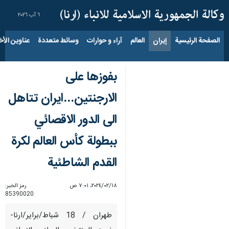
٦ آب ٢٠٢٦
الصفحة الرئيسية
إيران
العالم
آراء و حوارات
وسائط متعددة
عناوين الأخب
بفوزها على
الارجنتين...ايران تتاهل
الى الدور الاقصائي
ببطولة كأس العالم لكرة
القدم الشاطئية
١٨‏/٠٢‏/٢٠٢٤، ٧:٠١ ص
رمز الخبر:
85390020
طهران / 18 شباط/براير/ارنا-