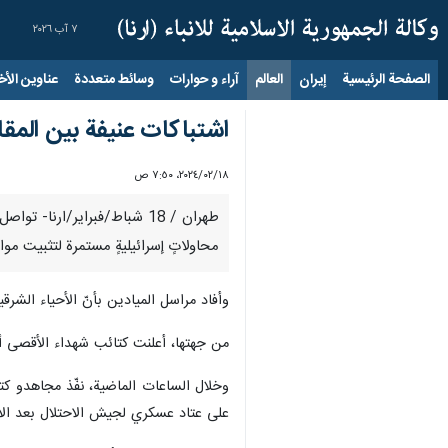
٧ آب ٢٠٢٦
الصفحة الرئيسية
إيران
العالم
آراء و حوارات
وسائط متعددة
عناوين الأخب
اشتباكات عنيفة بين المقا
١٨‏/٠٢‏/٢٠٢٤، ٧:٥٠ ص
طهران / 18 شباط/فبراير/ار
محاولاتٍ إسرائيليةٍ مستمرة لتثبيت مواقع
وأفاد مراسل الميادين بأنّ الأحياء الشرق
من جهتها، أعلنت كتائب شهداء الأقصى أنّ مجاهد
وخلال الساعات الماضية، نفّذ مجاهدو ك
على عتاد عسكري لجيش الاحتلال بعد ال