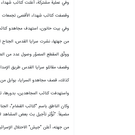
وفي عملية مشتركة، أعلنت كتائب شهداء ال
وقصفت كتائب شهداء الأقصى تجمعات لجنود ال
وفي بيت حانون، استهدف مجاهدو كتائب شهداء ال
من جهتها، نشرت سرايا القدس، الجناح ا
ووثّق المقطع المصوَّر وصول عدد من الط
وقصف مقاتلو سرايا القدس طريق الإمداد
كذلك، قصف مجاهدو السرايا، بوابل من ق
واستهدفت كتائب المجاهدين، بدورها، ت
وكان الناطق باسم "كتائب القسّام"، الجن
مضيفاً: "نُؤْثِر تأجيل بث بعض المشاهد لأ
من جهته، أعلن "جيش" الاحتلال الإسرائيلي، السبت، مقتل 573 ضابطاً وجندياً إسرائيلياً وإصابة 2918 آخري