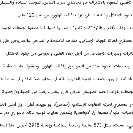
أقصى قصفها، بالاشتراك مع مجاهدي سرايا القدس، تموضعاً للقيادة والسيطرة لج
احتلال وآلياته شمالي غزة بقذائف الهاون، من عيار 120 ملم.
أقصى طائرة "كواد كابتر" واستولوا عليها، كما قصفوا تجمعات لجنود الاحتلال وآلياته بق
لعسكري لحركة الجهاد الإسلامي، مشاهد للاستحكام المدفعي والصاروخي على 
ائرات وسيارات الإسعاف، من أجل إجلاء القتلى والجرحى من جنود الاحتلال.
 وتجمعات الجنود بعدد من الصواريخ وقذائف الهاون، وحققوا إصابات دقيقة.
ذائف الهاون، تجمعات لجنود العدو وآلياته في محاور صدّ التقدم في مدينة 
جمعات لقوات العدو الصهيوني شرقي خان يونس، بعدد من الصواريخ قصيرة ا
اح العسكري لحركة المقاومة الإسلامية (حماس)، أبو عبيدة، أعلن، اول أمس الجمع
سباب أمنية"، مضيفاً أنّ "مجاهدينا يُنفذون عملياتٍ نوعية قاتلة، بالتوازي مع ع
ن، منذ السابع من تشرين الأول/ أكتوبر الماضي.