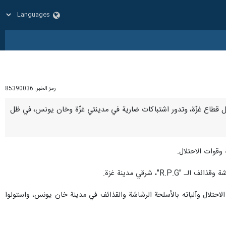
رمز الخبر:
85390036
اك داخل قطاع غزّة، وتدور اشتباكات ضارية في مدينتي غزّة وخان يونس، في ظل
 وقوات الاحتلال.
، شرقي مدينة غزة.
احتلال وآلياته بالأسلحة الرشاشة والقذائف في مدينة خان يونس، واستولوا