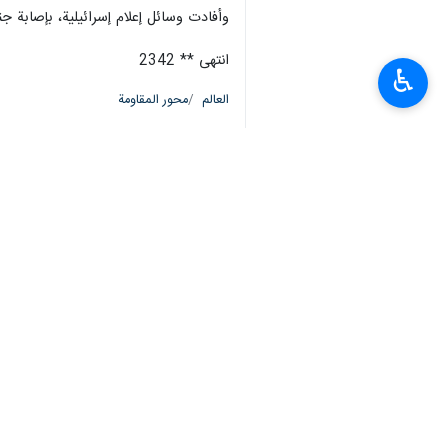
وأفادت وسائل إعلام إسرائيلية، بإصابة
انتهى ** 2342
♿︎
العالم
محور المقاومة
٠ Persons
سمات
اشتباكات عنيفة
شرقي مدينة غزة
الاحتلال
المقاومة