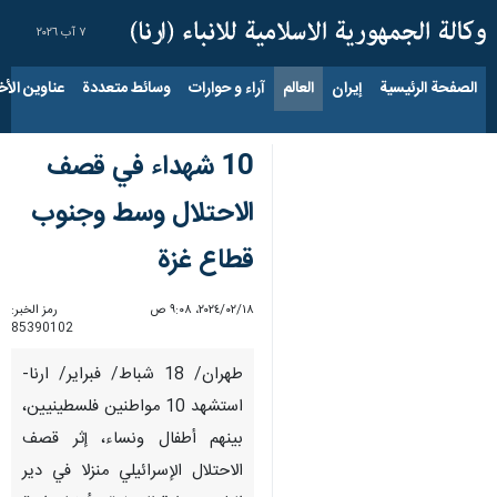
٧ آب ٢٠٢٦
الصفحة الرئيسية
إيران
العالم
آراء و حوارات
وسائط متعددة
عناوين الأخب
10 شهداء في قصف
الاحتلال وسط وجنوب
قطاع غزة
١٨‏/٠٢‏/٢٠٢٤، ٩:٠٨ ص
رمز الخبر:
85390102
طهران/ 18 شباط/ فبراير/ ارنا-
استشهد 10 مواطنين فلسطينيين،
بينهم أطفال ونساء، إثر قصف
الاحتلال الإسرائيلي منزلا في دير