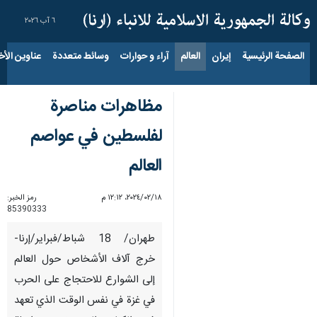
٦ آب ٢٠٢٦
الصفحة الرئيسية
إيران
العالم
آراء و حوارات
وسائط متعددة
عناوين الأخب
مظاهرات مناصرة
لفلسطين في عواصم
العالم
١٨‏/٠٢‏/٢٠٢٤، ١٢:١٢ م
رمز الخبر:
85390333
طهران/ 18 شباط/فبراير/إرنا-
خرج آلاف الأشخاص حول العالم
إلى الشوارع للاحتجاج على الحرب
في غزة في نفس الوقت الذي تعهد