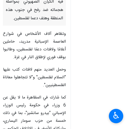
فيه الکیان الصهيوني بمواصلة
هجماته ضد رفح في جنوب هذه
المنطقة وهتف دعما لفلسطين.
وتظاهر آلاف الأشخاص في شوارع
العاصمة الإسبانية مدريد، حاملين
أعلامًا ولافتات دعمًا لفلسطين، وطالبوا
بوقف فوري لإطلاق النار في غزة.
وحمل العديد منهم لافتات كتب عليها
"السلام لفلسطين" و"لا تتجاهلوا معاناة
الفلسطينيين".
كما شارك في المظاهرة ما لا يقل عن
6 وزراء في حكومة رئيس الوزراء
الإسباني "بيدرو سانشيز"، بما في ذلك
♿︎
خمسة من حزب سومار اليساري،
وشركائه الأصغر في الائتلاف الحكومي،