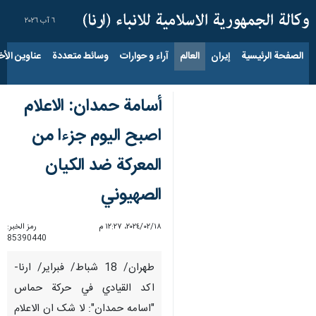
٦ آب ٢٠٢٦
الصفحة الرئيسية
إيران
العالم
آراء و حوارات
وسائط متعددة
عناوين الأخب
أسامة حمدان: الاعلام
اصبح الیوم جزءا من
المعرکة ضد الکیان
الصهیوني
١٨‏/٠٢‏/٢٠٢٤، ١٢:٢٧ م
رمز الخبر:
85390440
طهران/ 18 شباط/ فبراير/ ارنا-
اكد القيادي في حركة حماس
"اسامه حمدان": لا شک ان الاعلام