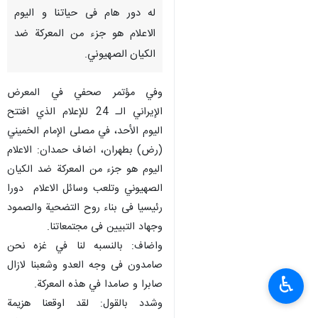
له دور هام فی حیاتنا و اليوم
الاعلام هو جزء من المعرکة ضد
الکیان الصهیوني.
وفي مؤتمر صحفي في المعرض
الإيراني الـ 24 للإعلام الذي افتتح
اليوم الأحد، في مصلى الإمام الخميني
(رض) بطهران، اضاف حمدان: الاعلام
الیوم هو جزء من المعرکة ضد الکیان
الصهیوني وتلعب وسائل الاعلام دورا
رئیسیا فی بناء روح التضحیة والصمود
وجهاد التبیین فی مجتمعاتنا.
واضاف: بالنسبه لنا في غزه نحن
صامدون فی وجه العدو وشعبنا لازال
♿︎
صابرا و صامدا في هذه المعرکة.
وشدد بالقول: لقد اوقعنا هزیمة