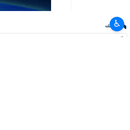
♿︎
تعليقك
أحدث الأخبار
عراقجي يخاطب الجيران: حان وقت الاعتماد على الذات والأخوة الحقيقية
٢٠٢٦-٠٨-٠٧ ٢٢:٥٧