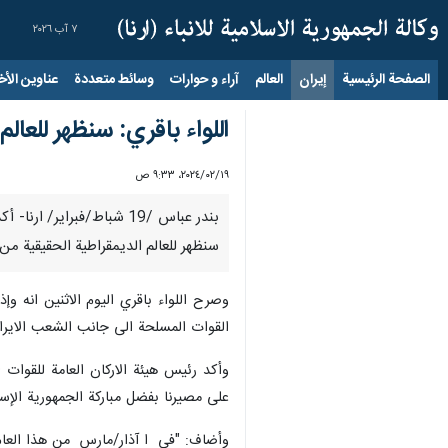
٧ آب ٢٠٢٦
الصفحة الرئيسية
إيران
العالم
آراء و حوارات
وسائط متعددة
عناوين الأخب
اللواء باقري: سنظهر للعال
١٩‏/٠٢‏/٢٠٢٤، ٩:٣٣ ص
بندر عباس /19 شباط/فبراي
سنظهر للعالم الديمقراطية الحقيقية من
وصرح اللواء باقري اليوم الاثنين انه وإ
القوات المسلحة الى جانب الشعب الايران
وأكد رئيس هيئة الاركان العامة للقوات 
على مصيرنا بفضل مباركة الجمهورية الإسلام
وأضاف: "في ا آذار/مارس من هذا العام س