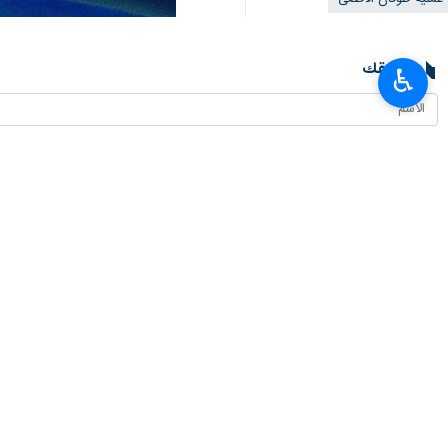
طهران / 19 شباط/فبراير/إر
♿︎
الفلسطيني وانتهاكا لحرية العبادة في 
وقال حركة حماس في بيان لها، اليوم الا
رمضان المبارك؛ هو إمعان في الإجرام ا
المسجد الأقصى، ما يشير إلى نية الاحت
وأضاف أننا ندعو أبناء شعبنا الفلسطين
الأقصى المبارك، وإننا في هذا السياق 
وانتفاضتها المباركة، وانفجارها في وجه 
انتهى**3276
العالم
محور المقاومة
٠ Persons