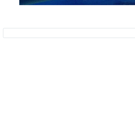
جد الأقصى في شهر رمضان المبارك، أن هذا الإجراء يعد حربا دينية ضد شعبنا
ن غفير"، تقييد دخول فلسطينيي الداخل المحتل إلى المسجد الأقصى خلال شهر
ة الاحتلال الإرهابية ضد شعبنا الفلسطيني، والانتهاك لحرية العبادة في
 ومقاومة صلف وعنجهية الاحتلال، والنفير وشد الرحال والرباط في المسجد
 لن يمر دون محاسبة، وستبقى القدس والأقصى، بوصلة الأمة وعنوان حراكها
لیلا شعبان پورسوخته کوهی