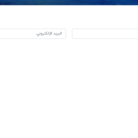
نا- أكدت حركة حماس ردا على المخطط الصهيوني لتقييد دخول الفلسطينيين إلى المس
المسجد الأقصى لن تمر دون إجابة.
ثنين، إن تبني الإرهابي نتنياهو لمقترح الوزير المتطرف الصهيوني " إيتمار ب
لصهيوني والحرب الدينية التي تقودها مجموعة المستوطنين المتطرفين في حكوم
لال تصعيد عدوانه على المسجد الأقصى خلال شهر رمضان.
ي في الداخل المحتل والقدس والضفة المحتلة، إلى رفض هذا القرار الإجرامي،
نحذر العدو المجرم، ونؤكد أن المساس بالمسجد الأقصى أو حرية العبادة فيه،
الظلم والصلف والعدوان.