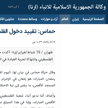
٦ آب ٢٠٢٦
الصفحة الرئيسية
إيران
العالم
آراء و حوارات
وسائط متعددة
عناوين الأخب
حماس: تقييد دخول الفلس
١٩‏/٠٢‏/٢٠٢٤، ١٠:٣٩ ص