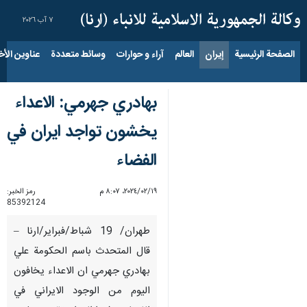
٧ آب ٢٠٢٦
الصفحة الرئيسية
إيران
العالم
آراء و حوارات
وسائط متعددة
عناوين الأخب
بهادري جهرمي: الاعداء
يخشون تواجد ايران في
الفضاء
١٩‏/٠٢‏/٢٠٢٤، ٨:٠٧ م
رمز الخبر:
85392124
طهران/ 19 شباط/فبراير/ارنا –
قال المتحدث باسم الحكومة علي
بهادري جهرمي ان الاعداء يخافون
اليوم من الوجود الايراني في