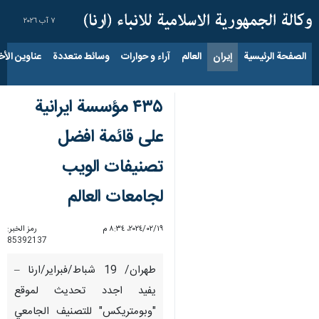
٧ آب ٢٠٢٦
الصفحة الرئيسية
إيران
العالم
آراء و حوارات
وسائط متعددة
عناوين الأخب
۴۳۵ مؤسسة ایرانية
على قائمة افضل
تصنيفات الويب
لجامعات العالم
١٩‏/٠٢‏/٢٠٢٤، ٨:٣٤ م
رمز الخبر:
85392137
طهران/ 19 شباط/فبراير/ارنا –
يفيد اجدد تحديث لموقع
"وبومتريكس" للتصنيف الجامعي