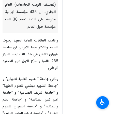
(تصنيف الويب للجامعات) للعام
الجاري، ان 435 مؤسسة ايرانية
مدرجة على قائمة تضم 30 الف
مؤسسة حول العالم.
وافادت العلاقات العامة لمعهد بحوث
العلوم والتكنولوجيا الايراني ان جامعة
طهران تشغل في هذا التصنيف، المركز
285 عالميا والمركز الاول على الصعيد
الوطني.
وتاتي جامعة "العلوم الطبية لطهران" و
"جامعة الشهيد بهشتي للعلوم الطبية"
و "جامعة شريف الصناعية" و "جامعة
امير كبير الصناعية" و "جامعة العلم
♿︎
والصناعة" و "جامعة اصفهان للعلوم
الطبية" و "جامعة ايران للعلوم الطبية"