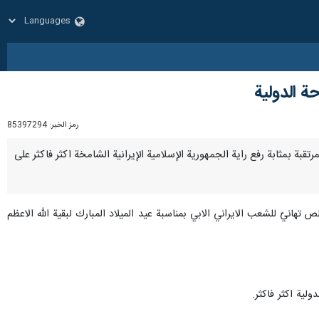
ة الدولية
رمز الخبر:
85397294
 المرتقبة بمثابة رفع راية الجمهورية الإسلامية الإيرانية الشامخة اكثر فاكثر على
اجتماعي X في هذا الصدد مساء السبت: اقدم خالص تهانيّ للشعب الايراني الابي بمناسبة عيد الميلاد المبارك لبقية الله الاعظم
لية اكثر فاكثر.