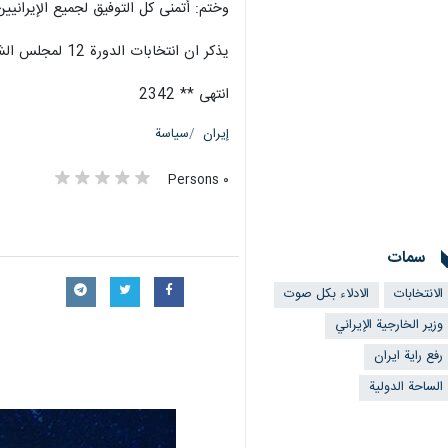
وختم: أتمنى كل التوفيق لجميع الإيرانيين 
يذكر ان انتخابات الدورة 12 لمجلس الشورى الاسلامي والدورة 6 لمجلس خبراء القيادة ستجري بالتزامن معا في البلاد يوم الجمعة 1 اذار/مارس.
انتهى ** 2342
إيران
سياسة
٠ Persons
سمات
الانتخابات
الادلاء بكل صوت
وزير الخارجية الإيراني
رفع راية ايران
الساحة الدولية