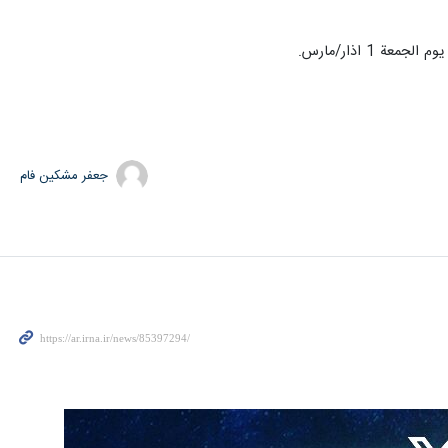
جعفر مشکین فام