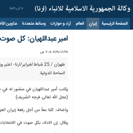
٧ آب ٢٠٢٦
الصفحة الرئيسية
إيران
العالم
آراء و حوارات
وسائط متعددة
عناوين الأخب
امير عبداللهيان: كل صوت ف
٢٥‏/٠٢‏/٢٠٢٤، ٧:٠٤ ص
طهران / 25 شباط/فبراير/ارنا-
الساحة الدولية.
(عجل الله تعالى فرجه الشريف).
واضاف: كلنا معاً من أجل رفعة إيران العزي
وقال: إن الادلاء بكل صوت في الانتخابات 