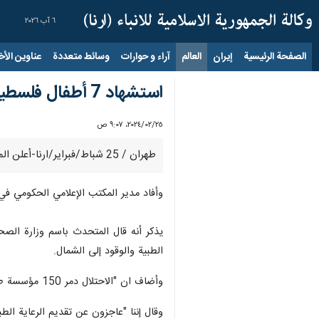
٦ آب ٢٠٢٦
الصفحة الرئيسية
إيران
العالم
آراء و حوارات
وسائط متعددة
عناوين الأخب
استشهاد 7 أطفال فلسطينيين في قطاع غزة نتيجة سوء التغذية
٢٥‏/٠٢‏/٢٠٢٤، ٩:٠٧ ص