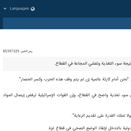
رمز الخبر:
85397329