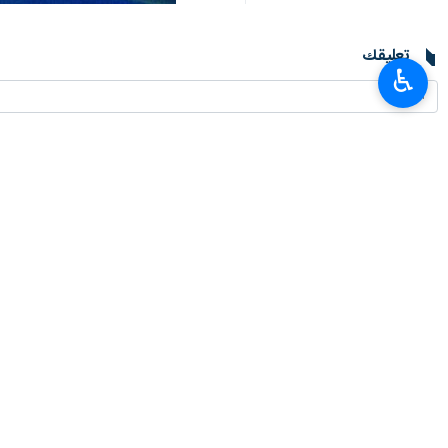
طهران / 25 شباط/فبراير/ارنا-أعلن المكتب الإعلامي الحكومي في قطاع غزة، عن استشهاد سبعة أطفال فلسطينيين نتيجة سوء التغذية وتفشي المجاعة في القطاع.
♿︎
وأفاد مدير المكتب الإعلامي الحكومي في غزة، باستشهاد 7 أطفال في محافظتي غزة والشمال جراء سوء التغذية. مضيفًا: "نحن أمام ك
یذکر أنه قال المتحدث باسم وزارة الص
الطبية والوقود إلى الشمال.
وأضاف ان "الاحتلال دمر 150 مؤسسة طبية وأخرج 32 مستشفى عن الخدمة، والمستشفيات الـ3 الباقية برفح مكتظة ولا تملك القدرة على تقديم الرعاية".
وقال إننا "عاجزون عن تقديم الرعاية ال
انتهی**3280
العالم
محور المقاومة
٠ Persons