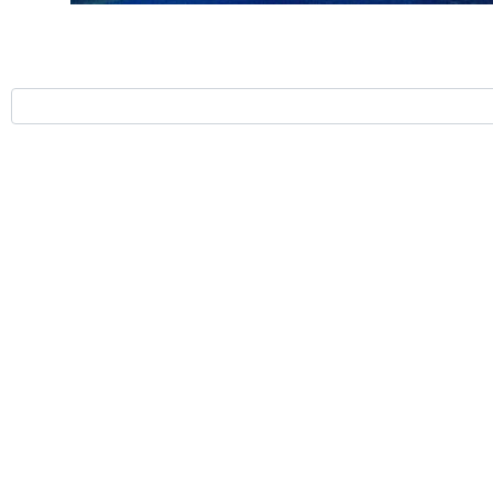
وء تغذية واضح في القطاع، وإن القوات الإسرائيلية ترفض إيصال المواد
دولية بالتدخل لإنقاذ الوضع الصحي في قطاع غزة.