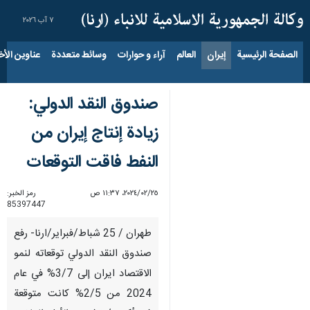
٧ آب ٢٠٢٦
الصفحة الرئيسية
إيران
العالم
آراء و حوارات
وسائط متعددة
عناوين الأخب
صندوق النقد الدولي:
زيادة إنتاج إيران من
النفط فاقت التوقعات
٢٥‏/٠٢‏/٢٠٢٤، ١١:٣٧ ص
رمز الخبر:
85397447
طهران / 25 شباط/فبراير/ارنا- رفع
صندوق النقد الدولي توقعاته لنمو
الاقتصاد ایران إلى 3/7% في عام
2024 من 2/5% كانت متوقعة